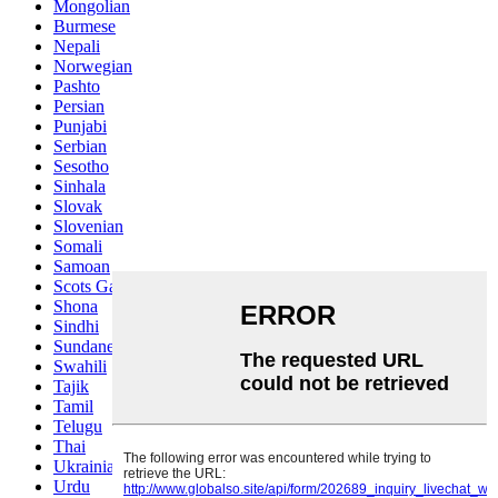
Mongolian
Burmese
Nepali
Norwegian
Pashto
Persian
Punjabi
Serbian
Sesotho
Sinhala
Slovak
Slovenian
Somali
Samoan
Scots Gaelic
Shona
Sindhi
Sundanese
Swahili
Tajik
Tamil
Telugu
Thai
Ukrainian
Urdu