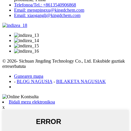
Telefonoa/Tel.: +8613540906868
Email: mengpingxu@kingdchem.com
Email: xiaogangli@kingdchem.com
© 2026- Sichuan Jingding Technology Co., Ltd. Eskubide guztiak
erreserbatuta
Gunearen mapa
-
BLOG NAGUSIA
-
BILAKETA NAGUSIAK
Bidali mezu elektronikoa
x