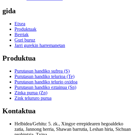
gida
Etxea
Produktuak
Berriak
Guri buruz
Jarri gurekin harremanetan
Produktua
Purutasun handiko sufrea (S)
Purutasun handiko telurioa (Te)
Purutasun handiko telurio oxidoa
Purutasun handiko eztainua (Sn)
Zinka purua (Zn)
Zink telururo purua
Kontaktua
Helbidea/Gehitu: 5. zk., Xingye errepidearen hegoaldeko
zatia, Jannong herria, Shawan barrutia, Leshan hiria, Sichuan
probintzia, Txina