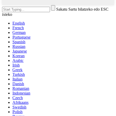
Sakatu Sartu bilatzeko edo ESC
ixteko
English
French
German
Portuguese
Spanish
Russian
Japanese
Korean
Arabic
Irish
Greek
Turkish
Italian
Danish
Romanian
Indonesian
Czech
Afrikaans
Swedish
Polish