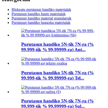
Blokeatu purutasun handiko materialak
Purutasun handiko hauts materialak
Purutasun handiko material granularrak
Purutasun handiko hagaxka materialak
Purutasun handiko 5N-tik 7N-ra (%
99,999-tik % 99,99999-ra) Ant...
Purutasun handiko 5N-tik 7N-ra (%
99,999-tik % 99,99999-ra) Tel...
Purutasun handiko 5N-tik 7N-ra (%
99,999-tik % 99,99999-ra) Sul...