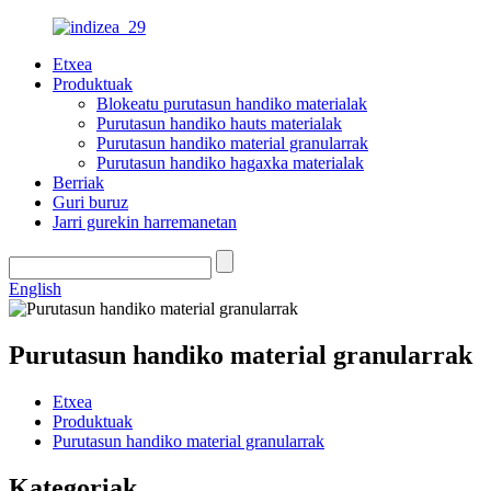
Etxea
Produktuak
Blokeatu purutasun handiko materialak
Purutasun handiko hauts materialak
Purutasun handiko material granularrak
Purutasun handiko hagaxka materialak
Berriak
Guri buruz
Jarri gurekin harremanetan
English
Purutasun handiko material granularrak
Etxea
Produktuak
Purutasun handiko material granularrak
Kategoriak