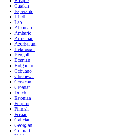
Basque
Catalan
Esperanto
Hindi
Lao
Albanian
Amharic
Armenian
Azerbaijani
Belarusian
Bengali
Bosnian
Bulgarian
Cebuano
Chichewa
Corsican
Croatian
Dutch
Estonian
Filipino
Finnish
Frisian
Galician
Georgian
Gujarati